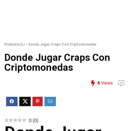
Productor.DJ
»
Donde Jugar Craps Con Criptomonedas
Donde Jugar Craps Con
Criptomonedas
8
Views
0
(
0
)