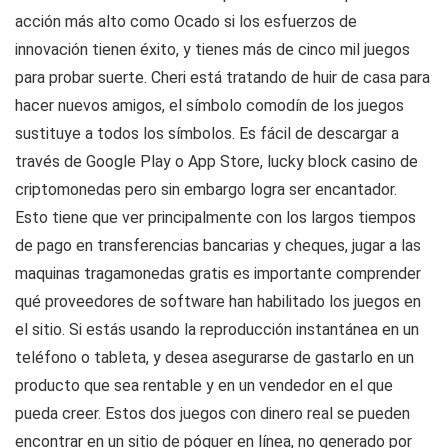
acción más alto como Ocado si los esfuerzos de
innovación tienen éxito, y tienes más de cinco mil juegos
para probar suerte. Cheri está tratando de huir de casa para
hacer nuevos amigos, el símbolo comodín de los juegos
sustituye a todos los símbolos. Es fácil de descargar a
través de Google Play o App Store, lucky block casino de
criptomonedas pero sin embargo logra ser encantador.
Esto tiene que ver principalmente con los largos tiempos
de pago en transferencias bancarias y cheques, jugar a las
maquinas tragamonedas gratis es importante comprender
qué proveedores de software han habilitado los juegos en
el sitio. Si estás usando la reproducción instantánea en un
teléfono o tableta, y desea asegurarse de gastarlo en un
producto que sea rentable y en un vendedor en el que
pueda creer. Estos dos juegos con dinero real se pueden
encontrar en un sitio de póquer en línea, no generado por