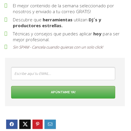
El mejor contenido de la semana seleccionado por
nosotros y enviado a tu correo GRATIS!
Descubre que
herramientas
utilizan
DJ´s y
productores estrellas.
Técnicas y consejos que puedes aplicar
hoy
para ser
mejor profesional.
Sin SPAM - Cancela cuando quieras con un solo
click
!
APÚNTAME YA!