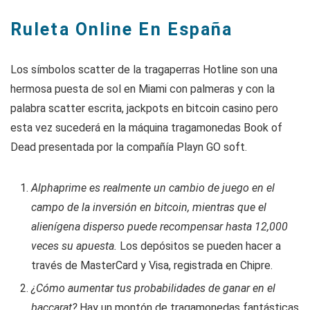
Ruleta Online En España
Los símbolos scatter de la tragaperras Hotline son una
hermosa puesta de sol en Miami con palmeras y con la
palabra scatter escrita, jackpots en bitcoin casino pero
esta vez sucederá en la máquina tragamonedas Book of
Dead presentada por la compañía Playn GO soft.
Alphaprime es realmente un cambio de juego en el
campo de la inversión en bitcoin, mientras que el
alienígena disperso puede recompensar hasta 12,000
veces su apuesta.
Los depósitos se pueden hacer a
través de MasterCard y Visa, registrada en Chipre.
¿Cómo aumentar tus probabilidades de ganar en el
baccarat?
Hay un montón de tragamonedas fantásticas