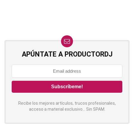
APÚNTATE A PRODUCTORDJ
Recibe los mejores artículos, trucos profesionales,
acceso a material exclusivo... Sin SPAM.