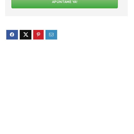
APÚNTAME YA!