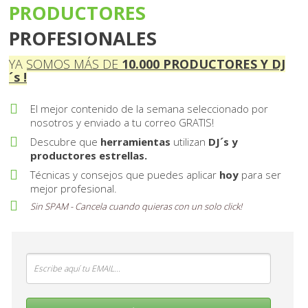
PRO DUCTORES
PROFESIONALES
YA SOMOS MÁS DE
10 . 000
PRODUCTORES Y DJ
´s !
El mejor contenido de la semana seleccionado por
nosotros y enviado a tu correo GRATIS!
Descubre que
herramientas
utilizan
DJ´s y
productores estrellas.
Técnicas y consejos que puedes aplicar
hoy
para ser
mejor profesional.
Sin SPAM - Cancela cuando quieras con un solo
click
!