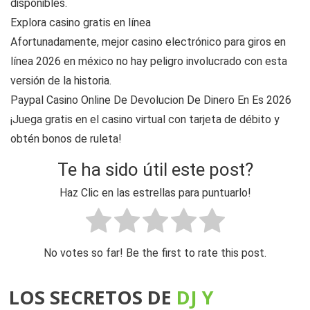
disponibles.
Explora casino gratis en línea
Afortunadamente, mejor casino electrónico para giros en
línea 2026 en méxico no hay peligro involucrado con esta
versión de la historia.
Paypal Casino Online De Devolucion De Dinero En Es 2026
¡Juega gratis en el casino virtual con tarjeta de débito y
obtén bonos de ruleta!
Te ha sido útil este post?
Haz Clic en las estrellas para puntuarlo!
No votes so far! Be the first to rate this post.
LOS SECRETOS DE
DJ Y