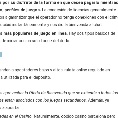
 por su disfrute de la forma en que desea pagarlo mientra
, perfiles de juegos.
La concesión de licencias generalmente
ados a garantizar que el operador no tenga conexiones con el cri
recibió instantáneamente y nos dio la bienvenida al chat.
s más populares de juego en línea.
Hay dos tipos básicos de
uede iniciar con un solo toque del dedo.
l
nden a apostadores bajos y altos, ruleta online regulado en
a utilizada para el depósito.
es aprovechar la Oferta de Bienvenida que se extiende a todos los
as están asociados con los juegos secundarios.
Además, ya
 a apostar.
das en el Casino.
Naturalmente, codigo casino barcelona pero