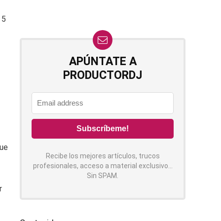
 5
APÚNTATE A
PRODUCTORDJ
que
Recibe los mejores artículos, trucos
profesionales, acceso a material exclusivo...
Sin SPAM.
r