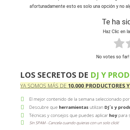
afortunadamente esto es solo una opción y no al
Te ha si
Haz Clic en l
No votes so far! 
LOS SECRETOS DE
DJ Y PRO
YA SOMOS MÁS DE
10 . 000
PRODUCTORES Y D
El mejor contenido de la semana seleccionado por
Descubre que
herramientas
utilizan
DJ´s y prod
Técnicas y consejos que puedes aplicar
hoy
para s
Sin SPAM - Cancela cuando quieras con un solo
click
!