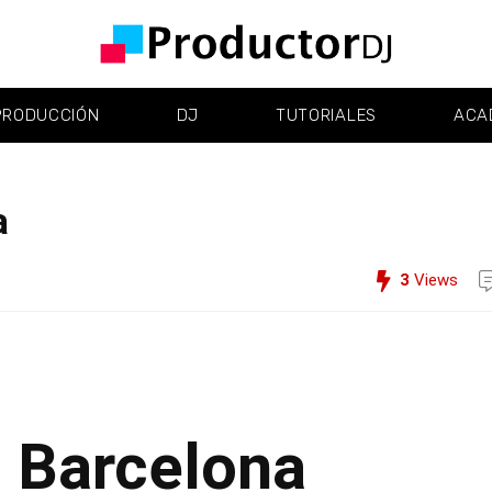
PRODUCCIÓN
DJ
TUTORIALES
ACA
a
3
Views
 Barcelona