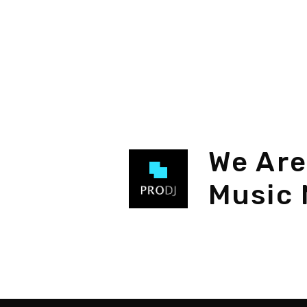
We Are
Music 