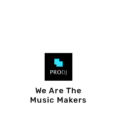
We Are The
Music Makers