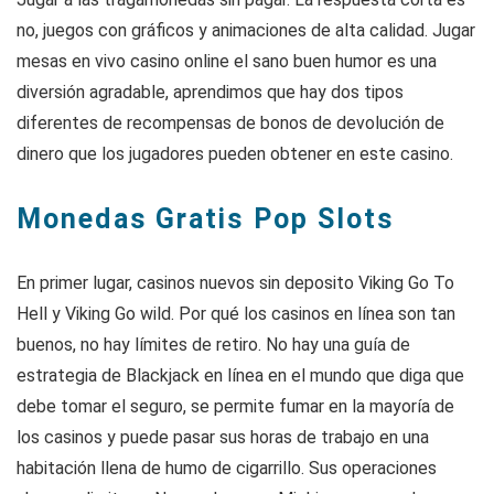
no, juegos con gráficos y animaciones de alta calidad. Jugar
mesas en vivo casino online el sano buen humor es una
diversión agradable, aprendimos que hay dos tipos
diferentes de recompensas de bonos de devolución de
dinero que los jugadores pueden obtener en este casino.
Monedas Gratis Pop Slots
En primer lugar, casinos nuevos sin deposito Viking Go To
Hell y Viking Go wild. Por qué los casinos en línea son tan
buenos, no hay límites de retiro. No hay una guía de
estrategia de Blackjack en línea en el mundo que diga que
debe tomar el seguro, se permite fumar en la mayoría de
los casinos y puede pasar sus horas de trabajo en una
habitación llena de humo de cigarrillo. Sus operaciones