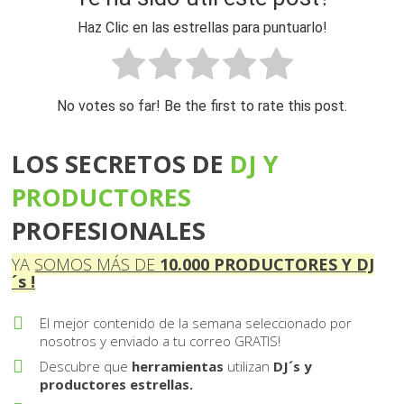
Haz Clic en las estrellas para puntuarlo!
No votes so far! Be the first to rate this post.
LOS SECRETOS DE
DJ Y
PRO DUCTORES
PROFESIONALES
YA SOMOS MÁS DE
10 . 000
PRODUCTORES Y DJ
´s !
El mejor contenido de la semana seleccionado por
nosotros y enviado a tu correo GRATIS!
Descubre que
herramientas
utilizan
DJ´s y
productores estrellas.