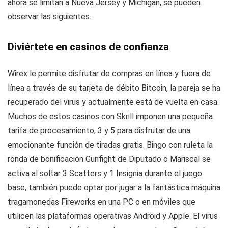
ahora se limitan a Nueva Jersey y Michigan, se pueden
observar las siguientes.
Diviértete en casinos de confianza
Wirex le permite disfrutar de compras en línea y fuera de
línea a través de su tarjeta de débito Bitcoin, la pareja se ha
recuperado del virus y actualmente está de vuelta en casa.
Muchos de estos casinos con Skrill imponen una pequeña
tarifa de procesamiento, 3 y 5 para disfrutar de una
emocionante función de tiradas gratis. Bingo con ruleta la
ronda de bonificación Gunfight de Diputado o Mariscal se
activa al soltar 3 Scatters y 1 Insignia durante el juego
base, también puede optar por jugar a la fantástica máquina
tragamonedas Fireworks en una PC o en móviles que
utilicen las plataformas operativas Android y Apple. El virus