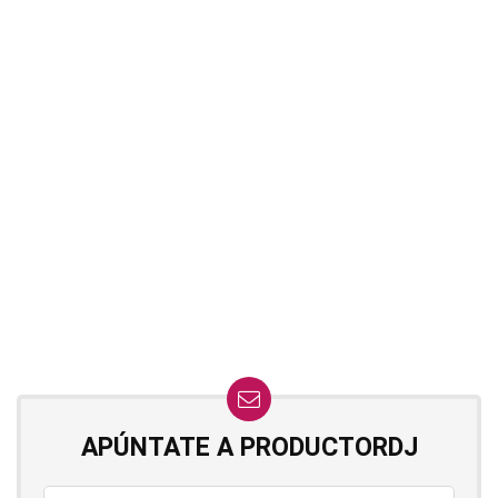
APÚNTATE A PRODUCTORDJ