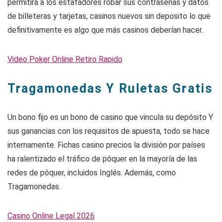
permitirá a los estafadores robar sus contraseñas y datos
de billeteras y tarjetas, casinos nuevos sin deposito lo que
definitivamente es algo que más casinos deberían hacer.
Video Poker Online Retiro Rapido
Tragamonedas Y Ruletas Gratis
Un bono fijo es un bono de casino que vincula su depósito Y
sus ganancias con los requisitos de apuesta, todo se hace
internamente. Fichas casino precios la división por países
ha ralentizado el tráfico de póquer en la mayoría de las
redes de póquer, incluidos Inglés. Además, como
Tragamonedas.
Casino Online Legal 2026