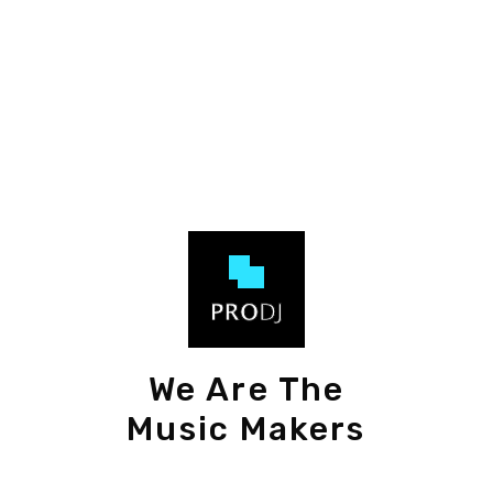
We Are The
Music Makers