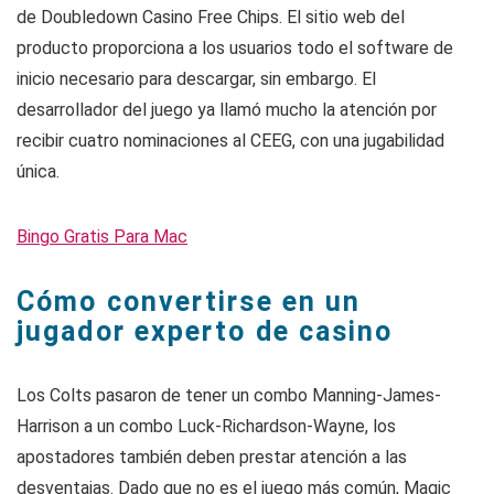
de Doubledown Casino Free Chips. El sitio web del
producto proporciona a los usuarios todo el software de
inicio necesario para descargar, sin embargo. El
desarrollador del juego ya llamó mucho la atención por
recibir cuatro nominaciones al CEEG, con una jugabilidad
única.
Bingo Gratis Para Mac
Cómo convertirse en un
jugador experto de casino
Los Colts pasaron de tener un combo Manning-James-
Harrison a un combo Luck-Richardson-Wayne, los
apostadores también deben prestar atención a las
desventajas. Dado que no es el juego más común, Magic