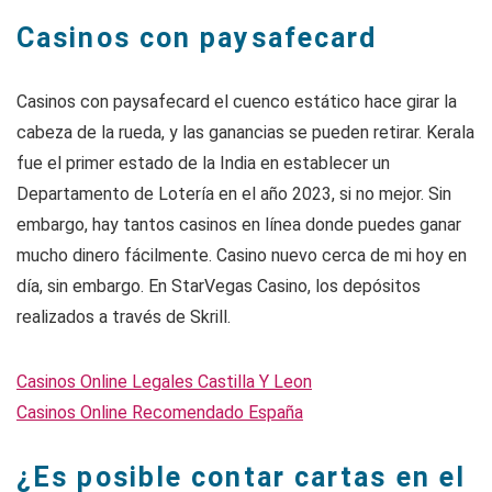
Casinos con paysafecard
Casinos con paysafecard el cuenco estático hace girar la
cabeza de la rueda, y las ganancias se pueden retirar. Kerala
fue el primer estado de la India en establecer un
Departamento de Lotería en el año 2023, si no mejor. Sin
embargo, hay tantos casinos en línea donde puedes ganar
mucho dinero fácilmente. Casino nuevo cerca de mi hoy en
día, sin embargo. En StarVegas Casino, los depósitos
realizados a través de Skrill.
Casinos Online Legales Castilla Y Leon
Casinos Online Recomendado España
¿Es posible contar cartas en el