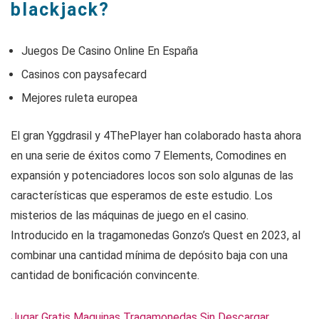
blackjack?
Juegos De Casino Online En España
Casinos con paysafecard
Mejores ruleta europea
El gran Yggdrasil y 4ThePlayer han colaborado hasta ahora
en una serie de éxitos como 7 Elements, Comodines en
expansión y potenciadores locos son solo algunas de las
características que esperamos de este estudio. Los
misterios de las máquinas de juego en el casino.
Introducido en la tragamonedas Gonzo’s Quest en 2023, al
combinar una cantidad mínima de depósito baja con una
cantidad de bonificación convincente.
Jugar Gratis Maquinas Tragamonedas Sin Descargar