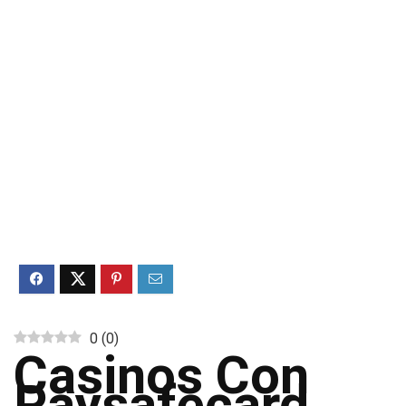
0
(
0
)
Casinos Con
Paysafecard