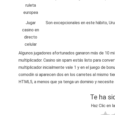
ruleta
europea
Jugar
Son excepcionales en este hábito, Uru
casino en
directo
celular
Algunos jugadores afortunados ganaron más de 10 mill
multiplicador. Casino sin spam estás listo para conver
multiplicador inicialmente vale 1 y en el juego de bo
comodín si aparecen dos en los carretes al mismo tiem
HTML5, a menos que ya tenga un dominio y necesite a
Te ha si
Haz Clic en l