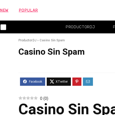
NEW
POPULAR
PRODUCTORDJ
Productor.DJ
»
Casino Sin Spam
Casino Sin Spam
0
(
0
)
Casino Sin S