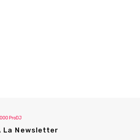
.000 ProDJ
A La Newsletter