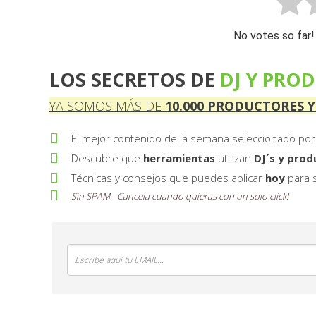
No votes so far! 
LOS SECRETOS DE
DJ Y PRO
YA SOMOS MÁS DE
10 . 000
PRODUCTORES Y D
El mejor contenido de la semana seleccionado por
Descubre que
herramientas
utilizan
DJ´s y prod
Técnicas y consejos que puedes aplicar
hoy
para s
Sin SPAM - Cancela cuando quieras con un solo
click
!