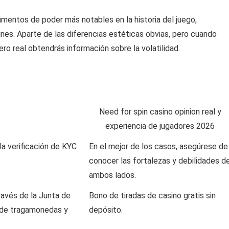
umentos de poder más notables en la historia del juego,
s. Aparte de las diferencias estéticas obvias, pero cuando
ro real obtendrás información sobre la volatilidad.
Need for spin casino opinion real y
experiencia de jugadores 2026
la verificación de KYC
En el mejor de los casos, asegúrese de
conocer las fortalezas y debilidades d
ambos lados.
ravés de la Junta de
Bono de tiradas de casino gratis sin
a de tragamonedas y
depósito.