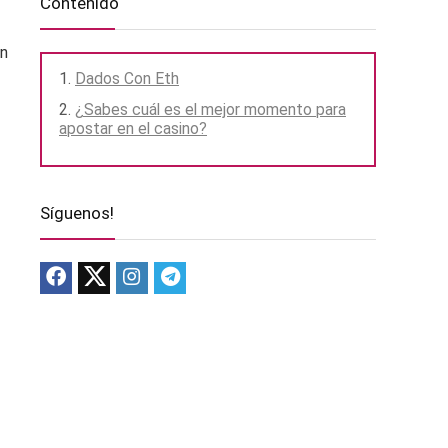
Contenido
en
Dados Con Eth
¿Sabes cuál es el mejor momento para
apostar en el casino?
Síguenos!