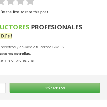
Be the first to rate this post.
 DUCTORES
PROFESIONALES
J´s !
 nosotros y enviado a tu correo GRATIS!
uctores estrellas.
er mejor profesional.
APÚNTAME YA!