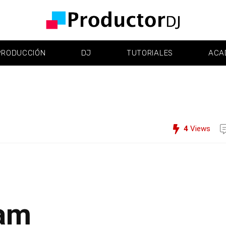
PRODUCCIÓN
DJ
TUTORIALES
ACA
4
Views
pam