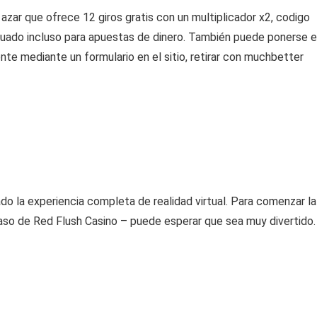
azar que ofrece 12 giros gratis con un multiplicador x2, codigo
uado incluso para apuestas de dinero. También puede ponerse 
nte mediante un formulario en el sitio, retirar con muchbetter
ado la experiencia completa de realidad virtual. Para comenzar la
caso de Red Flush Casino – puede esperar que sea muy divertido.