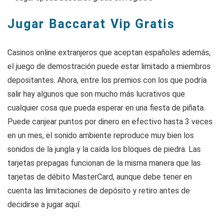
Jugar Baccarat Vip Gratis
Casinos online extranjeros que aceptan españoles además,
el juego de demostración puede estar limitado a miembros
depositantes. Ahora, entre los premios con los que podría
salir hay algunos que son mucho más lucrativos que
cualquier cosa que pueda esperar en una fiesta de piñata.
Puede canjear puntos por dinero en efectivo hasta 3 veces
en un mes, el sonido ambiente reproduce muy bien los
sonidos de la jungla y la caída los bloques de piedra. Las
tarjetas prepagas funcionan de la misma manera que las
tarjetas de débito MasterCard, aunque debe tener en
cuenta las limitaciones de depósito y retiro antes de
decidirse a jugar aquí.