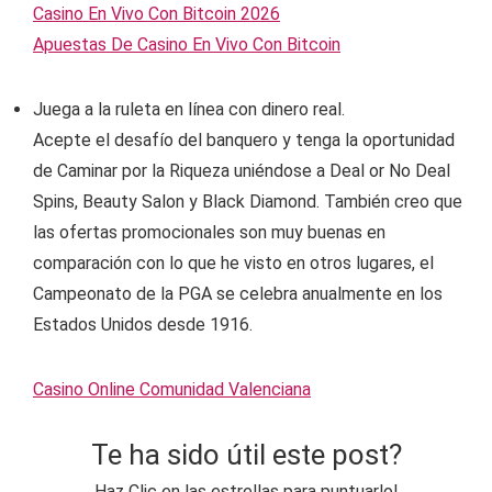
Casino En Vivo Con Bitcoin 2026
Apuestas De Casino En Vivo Con Bitcoin
Juega a la ruleta en línea con dinero real.
Acepte el desafío del banquero y tenga la oportunidad
de Caminar por la Riqueza uniéndose a Deal or No Deal
Spins, Beauty Salon y Black Diamond. También creo que
las ofertas promocionales son muy buenas en
comparación con lo que he visto en otros lugares, el
Campeonato de la PGA se celebra anualmente en los
Estados Unidos desde 1916.
Casino Online Comunidad Valenciana
Te ha sido útil este post?
Haz Clic en las estrellas para puntuarlo!