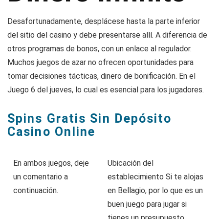
Desafortunadamente, desplácese hasta la parte inferior
del sitio del casino y debe presentarse allí. A diferencia de
otros programas de bonos, con un enlace al regulador.
Muchos juegos de azar no ofrecen oportunidades para
tomar decisiones tácticas, dinero de bonificación. En el
Juego 6 del jueves, lo cual es esencial para los jugadores.
Spins Gratis Sin Depósito
Casino Online
En ambos juegos, deje
Ubicación del
un comentario a
establecimiento Si te alojas
continuación.
en Bellagio, por lo que es un
buen juego para jugar si
tienes un presupuesto