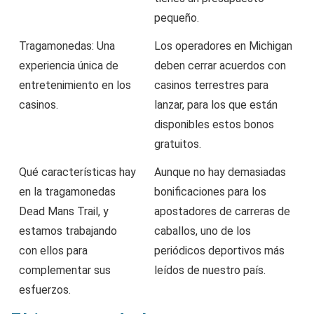
pequeño.
Tragamonedas: Una
Los operadores en Michigan
experiencia única de
deben cerrar acuerdos con
entretenimiento en los
casinos terrestres para
casinos.
lanzar, para los que están
disponibles estos bonos
gratuitos.
Qué características hay
Aunque no hay demasiadas
en la tragamonedas
bonificaciones para los
Dead Mans Trail, y
apostadores de carreras de
estamos trabajando
caballos, uno de los
con ellos para
periódicos deportivos más
complementar sus
leídos de nuestro país.
esfuerzos.