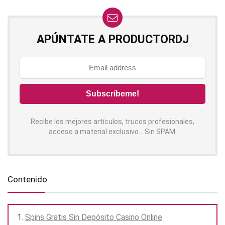
APÚNTATE A PRODUCTORDJ
Recibe los mejores artículos, trucos profesionales,
acceso a material exclusivo... Sin SPAM.
Contenido
Spins Gratis Sin Depósito Casino Online