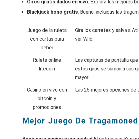
Giros gratis dados en vivo
: Explora los mejores b
Blackjack bono gratis
: Bueno, incluidas las tra
Juego de la ruleta
Gira los carretes y salva a At
con cartas para
ver Wild.
beber
Ruleta online
Las capturas de pantalla que 
litecoin
estos giros se suman a sus gi
mayor.
Casino en vivo con
Las 25 mejores opciones de c
bitcoin y
promociones
Mejor Juego De Tragamoned
Bono para casino gran madrid
El entrenador Krzyze