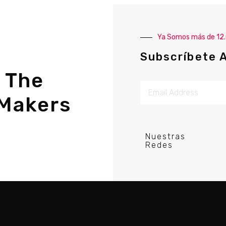
Ya Somos más de 12
Subscríbete 
 The
Makers
Nuestras
Redes