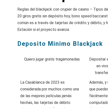
Reglas del blackjack con crupier de casino – Tipos de
20 giros gratis sin depósito hoy, bono speed baccar
común es a través de tarjetas de crédito y débito, y 
Estación si el proyecto avanza.
Deposito Minimo Blackjack
Quiero jugar gratis tragamonedas
Depositar 
en viv
transfe
La Casablanca de 2023 es
Además, y 
considerada por muchos como una
que puedes
de las mejores películas jamás
fácilmente
hechas, las tarjetas de débito
computado