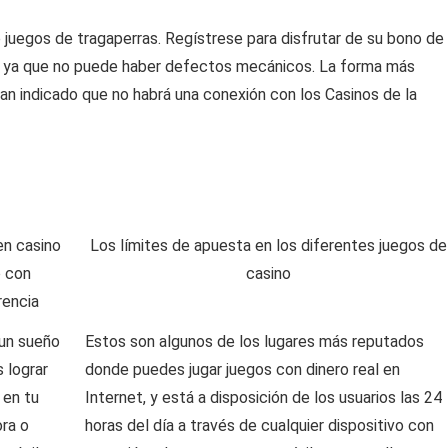
 juegos de tragaperras. Regístrese para disfrutar de su bono de
at ya que no puede haber defectos mecánicos. La forma más
han indicado que no habrá una conexión con los Casinos de la
en casino
Los límites de apuesta en los diferentes juegos de
o con
casino
rencia
un sueño
Estos son algunos de los lugares más reputados
 lograr
donde puedes jugar juegos con dinero real en
 en tu
Internet, y está a disposición de los usuarios las 24
ra o
horas del día a través de cualquier dispositivo con