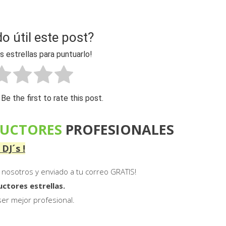
do útil este post?
as estrellas para puntuarlo!
Be the first to rate this post.
 DUCTORES
PROFESIONALES
J´s !
 nosotros y enviado a tu correo GRATIS!
uctores estrellas.
er mejor profesional.