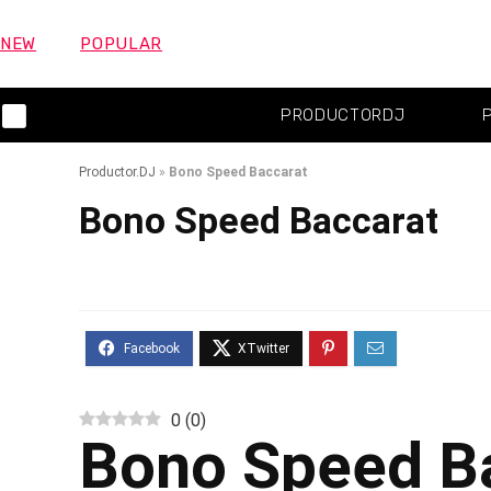
NEW
POPULAR
PRODUCTORDJ
Productor.DJ
»
Bono Speed Baccarat
Bono Speed Baccarat
0
(
0
)
Bono Speed B