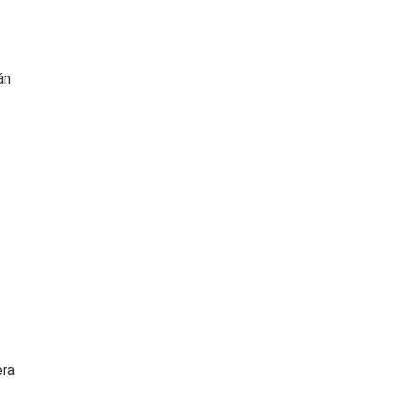
án
era