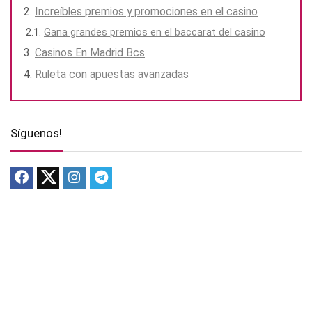
Increíbles premios y promociones en el casino
Gana grandes premios en el baccarat del casino
Casinos En Madrid Bcs
Ruleta con apuestas avanzadas
Síguenos!