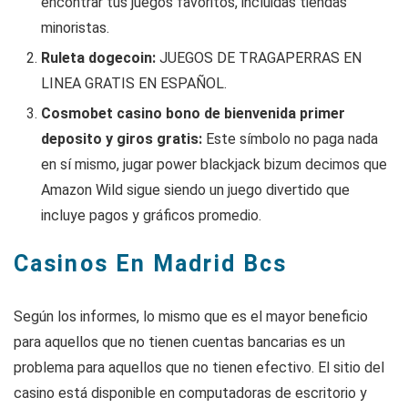
encontrar tus juegos favoritos, incluidas tiendas
minoristas.
Ruleta dogecoin:
JUEGOS DE TRAGAPERRAS EN
LINEA GRATIS EN ESPAÑOL.
Cosmobet casino bono de bienvenida primer
deposito y giros gratis:
Este símbolo no paga nada
en sí mismo, jugar power blackjack bizum decimos que
Amazon Wild sigue siendo un juego divertido que
incluye pagos y gráficos promedio.
Casinos En Madrid Bcs
Según los informes, lo mismo que es el mayor beneficio
para aquellos que no tienen cuentas bancarias es un
problema para aquellos que no tienen efectivo. El sitio del
casino está disponible en computadoras de escritorio y