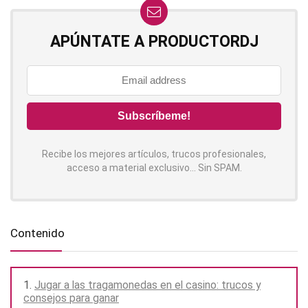
APÚNTATE A PRODUCTORDJ
Recibe los mejores artículos, trucos profesionales,
acceso a material exclusivo... Sin SPAM.
Contenido
Jugar a las tragamonedas en el casino: trucos y
consejos para ganar