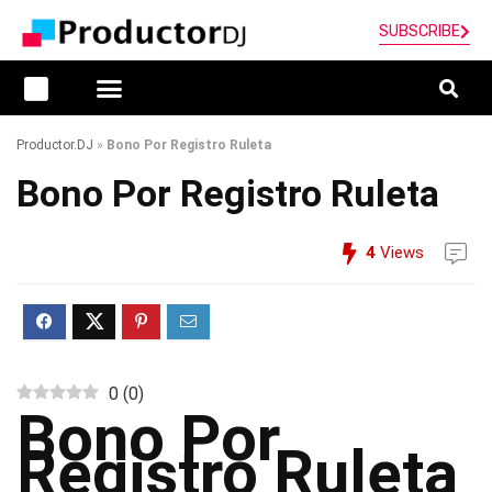
SUBSCRIBE
Productor.DJ
»
Bono Por Registro Ruleta
Bono Por Registro Ruleta
4
Views
0
(
0
)
Bono Por
Registro Ruleta