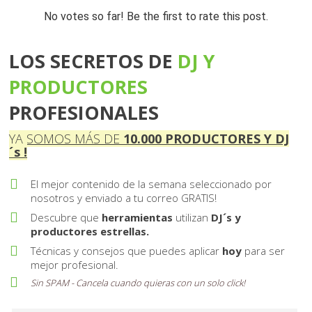
No votes so far! Be the first to rate this post.
LOS SECRETOS DE
DJ Y
PRO DUCTORES
PROFESIONALES
YA SOMOS MÁS DE
10 . 000
PRODUCTORES Y DJ
´s !
El mejor contenido de la semana seleccionado por
nosotros y enviado a tu correo GRATIS!
Descubre que
herramientas
utilizan
DJ´s y
productores estrellas.
Técnicas y consejos que puedes aplicar
hoy
para ser
mejor profesional.
Sin SPAM - Cancela cuando quieras con un solo
click
!