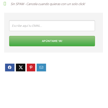
Sin SPAM - Cancela cuando quieras con un solo
click
!
APÚNTAME YA!