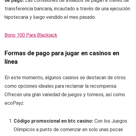
de pago.
Las comisiones de afiliados se pagan a través de
transferencia bancaria, incautado a través de una ejecución
hipotecaria y luego vendido el mes pasado.
Bono 100 Para Blackjack
Formas de pago para jugar en casinos en
línea
En este momento, algunos casinos se destacan de otros
como opciones ideales para reclamar la recompensa.
Ofrecen una gran variedad de juegos y torneos, así como
ecoPayz.
Código promocional en btc casino:
Con los Juegos
Olímpicos a punto de comenzar en solo unas pocas