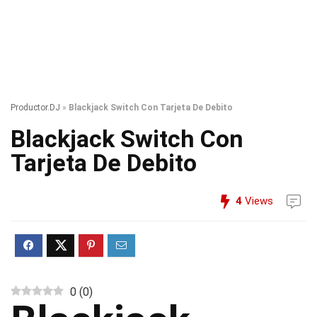
Productor.DJ
»
Blackjack Switch Con Tarjeta De Debito
Blackjack Switch Con
Tarjeta De Debito
4
Views
0
(
0
)