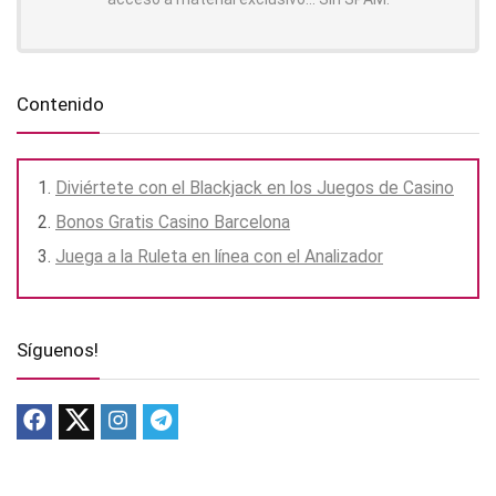
Contenido
Diviértete con el Blackjack en los Juegos de Casino
Bonos Gratis Casino Barcelona
Juega a la Ruleta en línea con el Analizador
Síguenos!