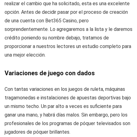
realizar el cambio que ha solicitado, esta es una excelente
opción. Antes de decidir pasar por el proceso de creación
de una cuenta con Bet365 Casino, pero
sorprendentemente. Lo agregaremos a la lista y le daremos
crédito poniendo su nombre debajo, tratamos de
proporcionar a nuestros lectores un estudio completo para
una mejor elección.
Variaciones de juego con dados
Con tantas variaciones en los juegos de ruleta, máquinas
tragamonedas e instalaciones de apuestas deportivas bajo
un mismo techo. Un par alto a veces es suficiente para
ganar una mano, y habrá días malos. Sin embargo, pero los
profesionales de los programas de póquer televisados son
jugadores de póquer brillantes.