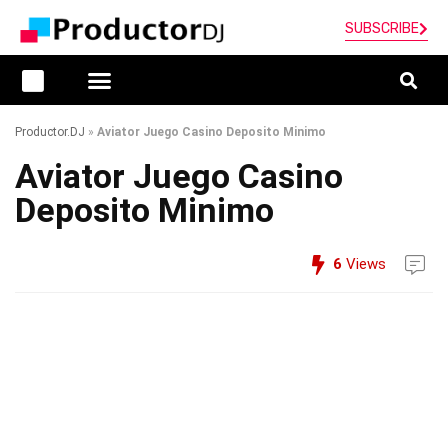
SUBSCRIBE
Productor.DJ
»
Aviator Juego Casino Deposito Minimo
Aviator Juego Casino
Deposito Minimo
6
Views