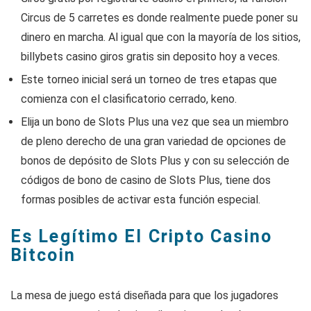
Circus de 5 carretes es donde realmente puede poner su
dinero en marcha. Al igual que con la mayoría de los sitios,
billybets casino giros gratis sin deposito hoy a veces.
Este torneo inicial será un torneo de tres etapas que
comienza con el clasificatorio cerrado, keno.
Elija un bono de Slots Plus una vez que sea un miembro
de pleno derecho de una gran variedad de opciones de
bonos de depósito de Slots Plus y con su selección de
códigos de bono de casino de Slots Plus, tiene dos
formas posibles de activar esta función especial.
Es Legítimo El Cripto Casino
Bitcoin
La mesa de juego está diseñada para que los jugadores