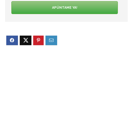
APÚNTAME YA!